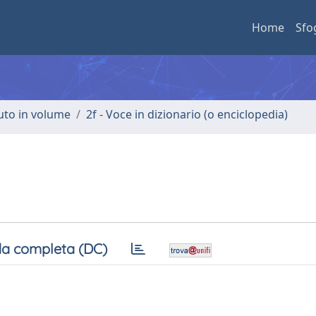
Home
Sfo
buto in volume
2f - Voce in dizionario (o enciclopedia)
a completa (DC)