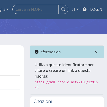
glia
IT
LOGIN
Informazioni
Utilizza questo identificatore per
citare o creare un link a questa
risorsa:
https://hdl.handle.net/2158/12915
43
Citazioni