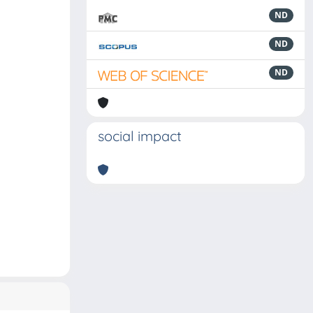
ND
ND
ND
social impact