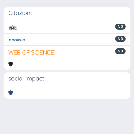
Citazioni
ND
ND
ND
social impact
Powered by
IRIS
-
about IRIS
-