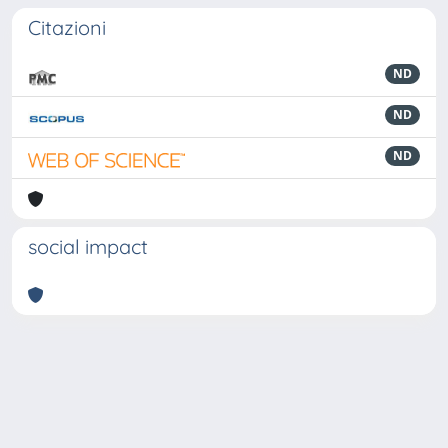
Citazioni
ND
ND
ND
social impact
Powered by
IRIS
-
about IRIS
-
Utilizzo dei cookie
-
Privacy
Copyright © 2026