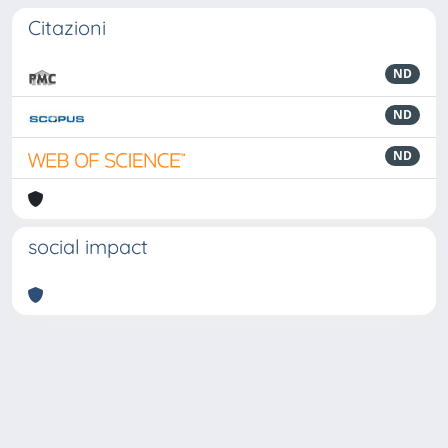
Citazioni
ND
ND
ND
social impact
Powered by
IRIS
-
about IRIS
-
Utilizzo dei cookie
-
Privacy
Copyright © 2026