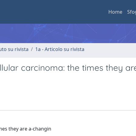
Home
Sfo
uto su rivista
1a - Articolo su rivista
lular carcinoma: the times they ar
mes they are a-changin