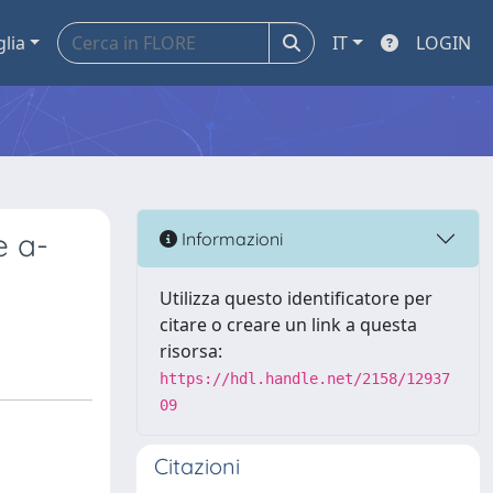
glia
IT
LOGIN
e a-
Informazioni
Utilizza questo identificatore per
citare o creare un link a questa
risorsa:
https://hdl.handle.net/2158/12937
09
Citazioni