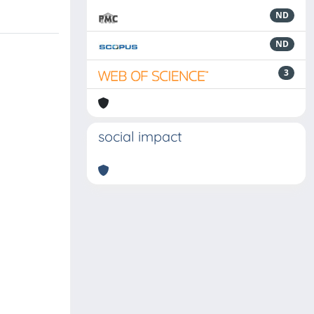
ND
ND
3
social impact