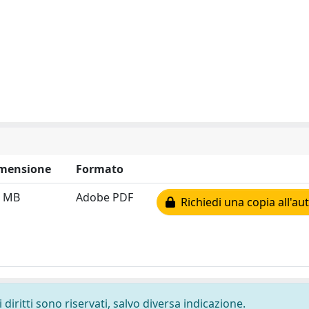
mensione
Formato
3 MB
Adobe PDF
Richiedi una copia all'au
diritti sono riservati, salvo diversa indicazione.