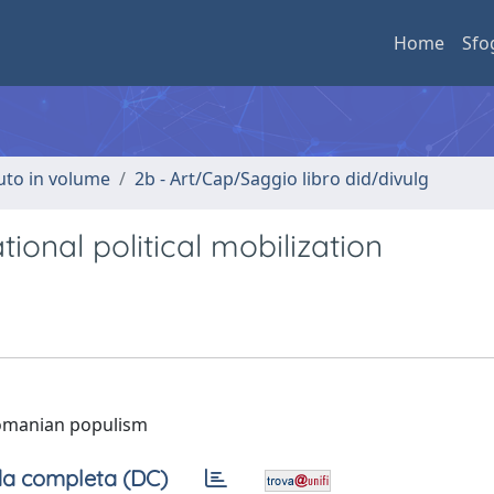
Home
Sfo
buto in volume
2b - Art/Cap/Saggio libro did/divulg
onal political mobilization
 Romanian populism
a completa (DC)