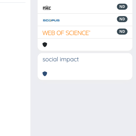
ND
ND
ND
social impact