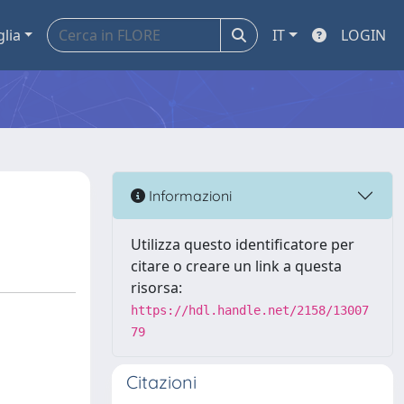
glia
IT
LOGIN
Informazioni
Utilizza questo identificatore per
citare o creare un link a questa
risorsa:
https://hdl.handle.net/2158/13007
79
Citazioni