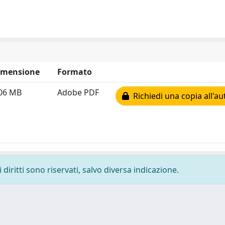
imensione
Formato
.06 MB
Adobe PDF
Richiedi una copia all'au
diritti sono riservati, salvo diversa indicazione.