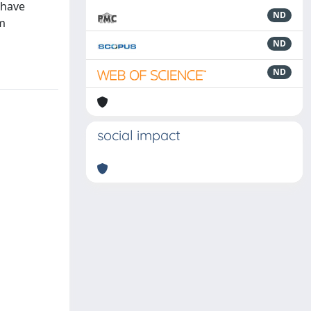
 have
ND
sm
ND
ND
social impact