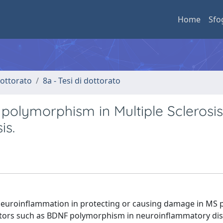
Home
Sfo
 dottorato
8a - Tesi di dottorato
polymorphism in Multiple Sclerosis
is.
d neuroinflammation in protecting or causing damage in MS p
 factors such as BDNF polymorphism in neuroinflammatory di