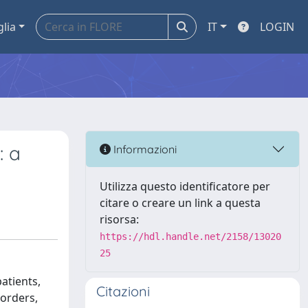
glia
IT
LOGIN
: a
Informazioni
Utilizza questo identificatore per
citare o creare un link a questa
risorsa:
https://hdl.handle.net/2158/13020
25
atients,
Citazioni
sorders,