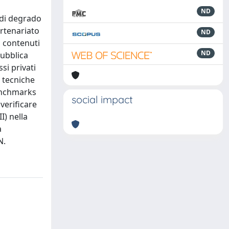
ND
i di degrado
artenariato
ND
i contenuti
ND
pubblica
ssi privati
 tecniche
benchmarks
social impact
verificare
I) nella
a
N.