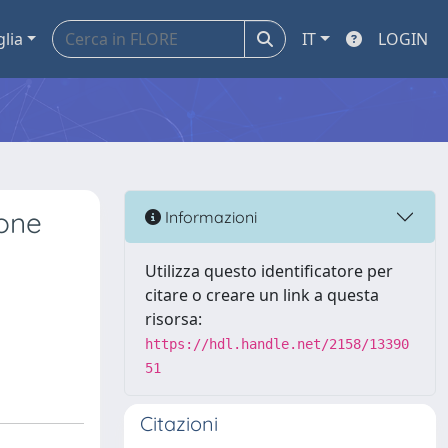
glia
IT
LOGIN
ione
Informazioni
Utilizza questo identificatore per
citare o creare un link a questa
risorsa:
https://hdl.handle.net/2158/13390
51
Citazioni