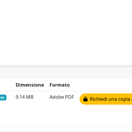
Dimensione
Formato
9.14 MB
Adobe PDF
uso
Richiedi una copia 