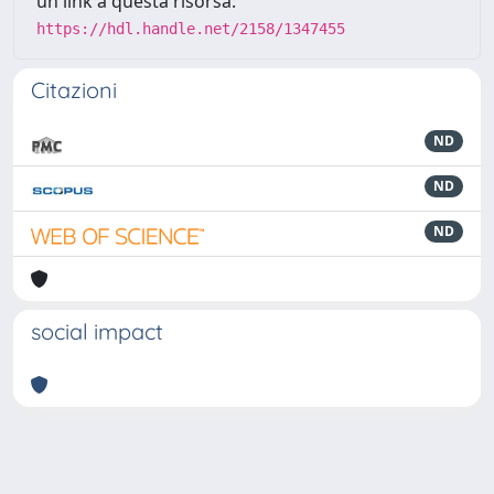
un link a questa risorsa:
https://hdl.handle.net/2158/1347455
Citazioni
ND
ND
ND
social impact