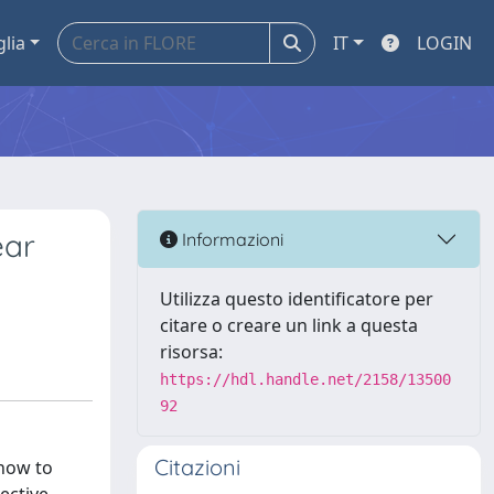
glia
IT
LOGIN
ear
Informazioni
Utilizza questo identificatore per
citare o creare un link a questa
risorsa:
https://hdl.handle.net/2158/13500
92
Citazioni
 how to