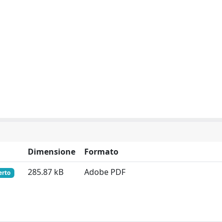
Dimensione
Formato
285.87 kB
Adobe PDF
erto