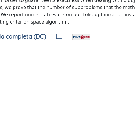
in order to guarantee its exactness when dealing with biobj
ns, we prove that the number of subproblems that the met
. We report numerical results on portfolio optimization inst
ing criterion space algorithm.
a completa (DC)