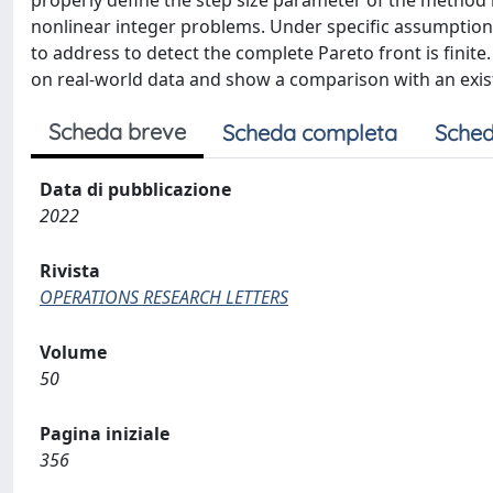
properly define the step size parameter of the method 
nonlinear integer problems. Under specific assumptio
to address to detect the complete Pareto front is finite
on real-world data and show a comparison with an exist
Scheda breve
Scheda completa
Sched
Data di pubblicazione
2022
Rivista
OPERATIONS RESEARCH LETTERS
Volume
50
Pagina iniziale
356