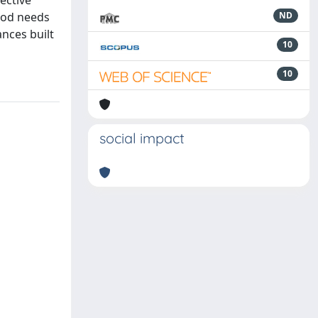
ective
hod needs
ND
ances built
10
10
social impact