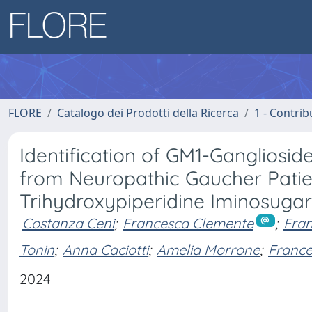
FLORE
Catalogo dei Prodotti della Ricerca
1 - Contrib
Identification of GM1-Gangliosi
from Neuropathic Gaucher Patien
Trihydroxypiperidine Iminosuga
Costanza Ceni
;
Francesca Clemente
;
Fran
Tonin
;
Anna Caciotti
;
Amelia Morrone
;
Franc
2024