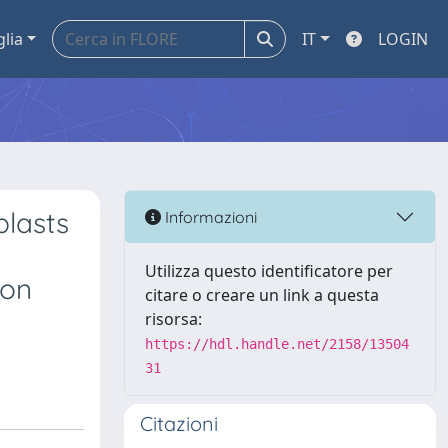
glia
IT
LOGIN
blasts
Informazioni
Utilizza questo identificatore per
ion
citare o creare un link a questa
risorsa:
https://hdl.handle.net/2158/13504
31
Citazioni