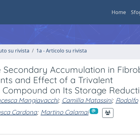
Home
Sfo
uto su rivista
1a - Articolo su rivista
de Secondary Accumulation in Fibro
ts and Effect of a Trivalent
r Compound on Its Storage Reduct
cesca Mangiavacchi
;
Camilla Matassini
;
Rodolfo
esca Cardona
;
Martino Calamai