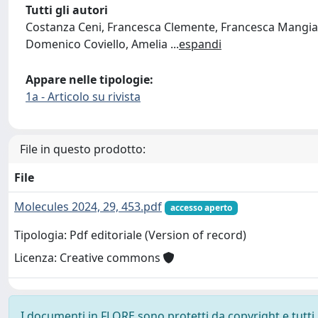
Tutti gli autori
Costanza Ceni, Francesca Clemente, Francesca Mangiava
Domenico Coviello, Amelia
...
espandi
Appare nelle tipologie:
1a - Articolo su rivista
File in questo prodotto:
File
Molecules 2024, 29, 453.pdf
accesso aperto
Tipologia: Pdf editoriale (Version of record)
Licenza: Creative commons
I documenti in FLORE sono protetti da copyright e tutti i 