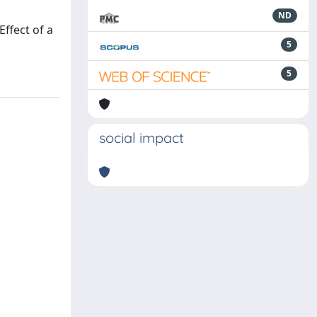
ND
ffect of a
5
5
social impact