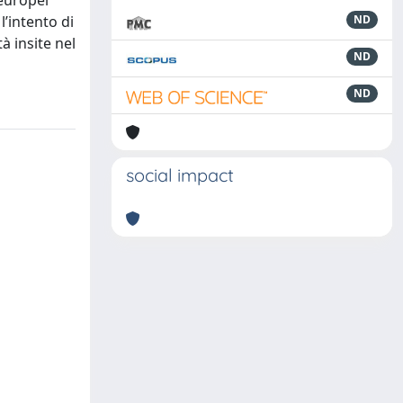
 europei
l’intento di
ND
à insite nel
ND
ND
social impact