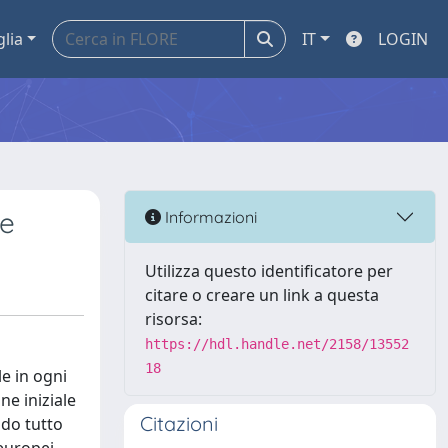
glia
IT
LOGIN
le
Informazioni
Utilizza questo identificatore per
citare o creare un link a questa
risorsa:
https://hdl.handle.net/2158/13552
18
e in ogni
ne iniziale
Citazioni
ndo tutto