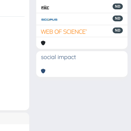
ND
ND
ND
social impact