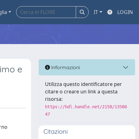
glia
IT
LOGIN
simo e
Informazioni
Utilizza questo identificatore per
citare o creare un link a questa
risorsa:
https://hdl.handle.net/2158/13580
47
orno
Citazioni