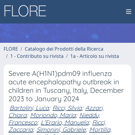
FLORE
Catalogo dei Prodotti della Ricerca
1 - Contributo su rivista
1a - Articolo su rivista
Severe A(H1N1)pdm09 influenza
acute encephalopathy outbreak in
children in Tuscany, Italy, December
2023 to January 2024
Bartolini, Luca
;
Ricci, Silvia
;
Azzari,
Chiara
;
Moriondo, Maria
;
Nieddu,
Francesco
;
L'Erario, Manuela
;
Ricci,
Zaccaria
;
Simonini, Gabriele
;
Mortilla,