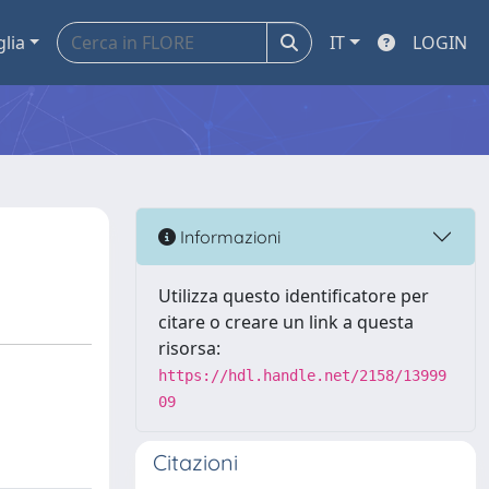
glia
IT
LOGIN
Informazioni
Utilizza questo identificatore per
citare o creare un link a questa
risorsa:
https://hdl.handle.net/2158/13999
09
Citazioni