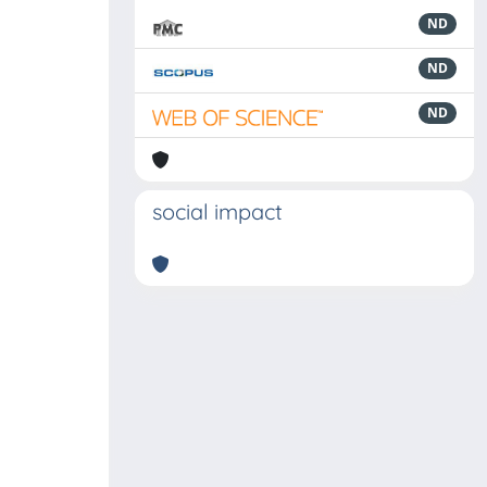
ND
ND
ND
social impact