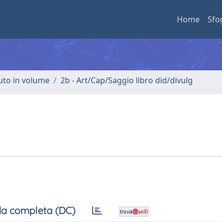
Home
Sfo
buto in volume
2b - Art/Cap/Saggio libro did/divulg
a completa (DC)