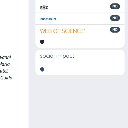
ND
ND
ND
social impact
ovanni
Maria
ttei,
, Guido