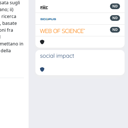
sata sugli
ND
no; ii)
 ricerca
ND
e, basate
oni fra
ND
l
 mettano in
 della
social impact