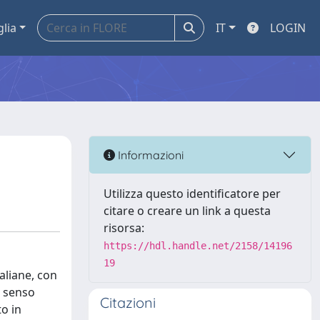
glia
IT
LOGIN
Informazioni
Utilizza questo identificatore per
citare o creare un link a questa
risorsa:
https://hdl.handle.net/2158/14196
19
taliane, con
n senso
Citazioni
o in