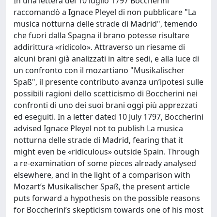
In una lettera del 10 luglio 1797 Boccherini
raccomandò a Ignace Pleyel di non pubblicare "La
musica notturna delle strade di Madrid", temendo
che fuori dalla Spagna il brano potesse risultare
addirittura «ridicolo». Attraverso un riesame di
alcuni brani già analizzati in altre sedi, e alla luce di
un confronto con il mozartiano "Musikalischer
Spaß", il presente contributo avanza un’ipotesi sulle
possibili ragioni dello scetticismo di Boccherini nei
confronti di uno dei suoi brani oggi più apprezzati
ed eseguiti. In a letter dated 10 July 1797, Boccherini
advised Ignace Pleyel not to publish La musica
notturna delle strade di Madrid, fearing that it
might even be «ridiculous» outside Spain. Through
a re-examination of some pieces already analysed
elsewhere, and in the light of a comparison with
Mozart’s Musikalischer Spaß, the present article
puts forward a hypothesis on the possible reasons
for Boccherini’s skepticism towards one of his most