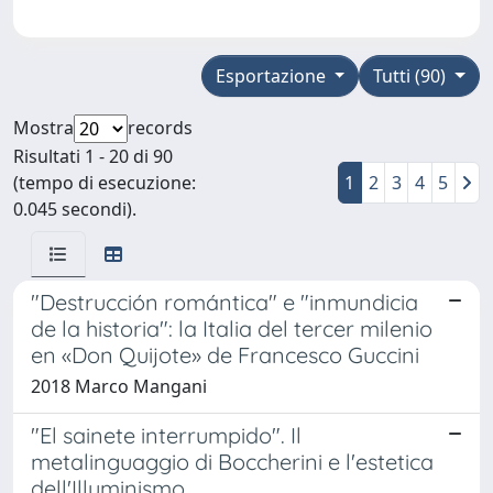
Esportazione
Tutti (90)
Mostra
records
Risultati 1 - 20 di 90
(tempo di esecuzione:
1
2
3
4
5
0.045 secondi).
"Destrucción romántica" e "inmundicia
de la historia": la Italia del tercer milenio
en «Don Quijote» de Francesco Guccini
2018 Marco Mangani
"El sainete interrumpido". Il
metalinguaggio di Boccherini e l'estetica
dell'Illuminismo