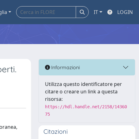
glia
IT
LOGIN
erti.
Informazioni
Utilizza questo identificatore per
citare o creare un link a questa
risorsa:
https://hdl.handle.net/2158/14360
75
poranea,
Citazioni