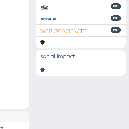
ND
ND
ND
social impact
to