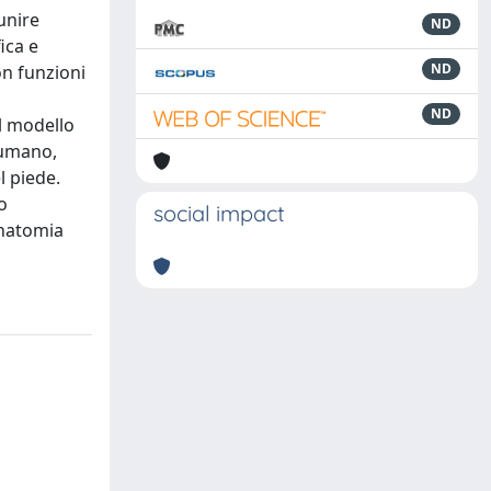
unire
ND
ica e
ND
on funzioni
ND
il modello
 umano,
l piede.
o
social impact
anatomia