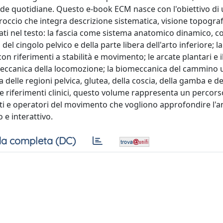
sfide quotidiane. Questo e-book ECM nasce con l'obiettivo di 
pproccio che integra descrizione sistematica, visione topograf
attati nel testo: la fascia come sistema anatomico dinamico, c
el cingolo pelvico e della parte libera dell'arto inferiore; la
con riferimenti a stabilità e movimento; le arcate plantari e 
omeccanica della locomozione; la biomeccanica del cammino
a delle regioni pelvica, glutea, della coscia, della gamba e de
e riferimenti clinici, questo volume rappresenta un percors
isti e operatori del movimento che vogliono approfondire l'
 e interattivo.
a completa (DC)