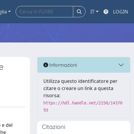
glia
IT
LOGIN
e
Informazioni
Utilizza questo identificatore per
citare o creare un link a questa
risorsa:
https://hdl.handle.net/2158/14370
93
 e del
Citazioni
che