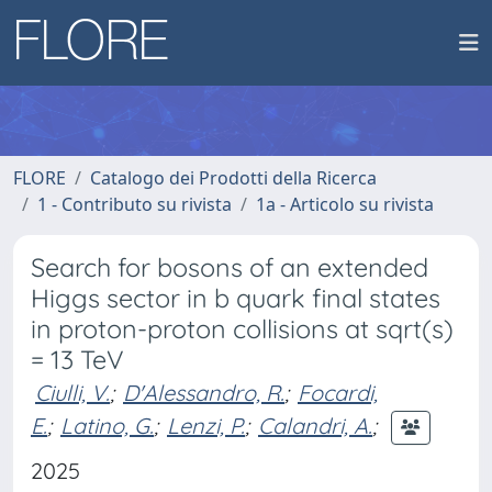
FLORE
Catalogo dei Prodotti della Ricerca
1 - Contributo su rivista
1a - Articolo su rivista
Search for bosons of an extended
Higgs sector in b quark final states
in proton-proton collisions at sqrt(s)
= 13 TeV
Ciulli, V.
;
D'Alessandro, R.
;
Focardi,
E.
;
Latino, G.
;
Lenzi, P.
;
Calandri, A.
;
2025