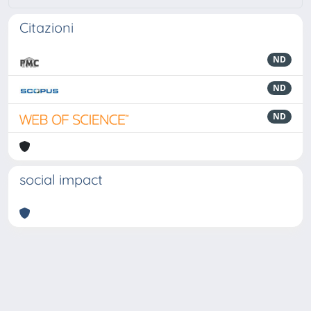
Citazioni
ND
ND
ND
social impact
Powered by
IRIS
-
about IRIS
-