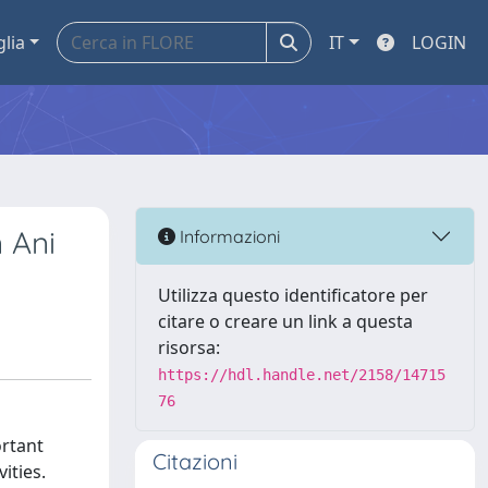
glia
IT
LOGIN
 Ani
Informazioni
Utilizza questo identificatore per
citare o creare un link a questa
risorsa:
https://hdl.handle.net/2158/14715
76
ortant
Citazioni
ities.