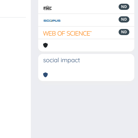
ND
ND
ND
social impact