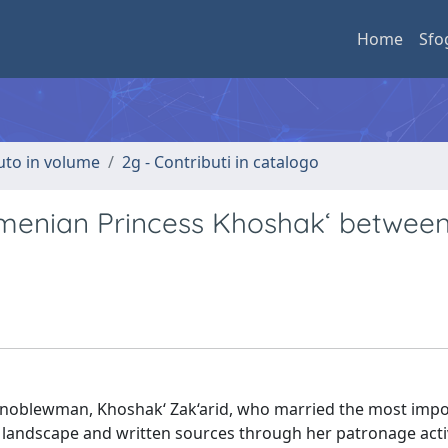
Home
Sfo
buto in volume
2g - Contributi in catalogo
Armenian Princess Khoshak‘ between
an noblewman, Khoshak‘ Zak‘arid, who married the most imp
e landscape and written sources through her patronage activ