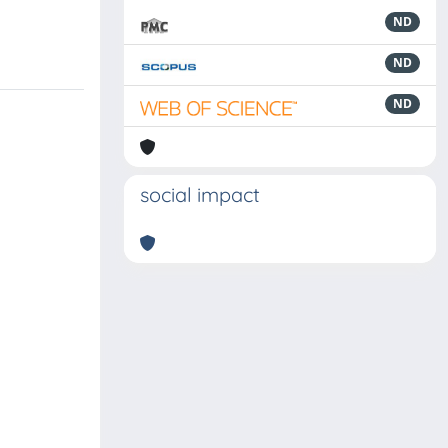
ND
ND
ND
social impact