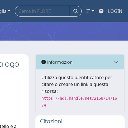
glia
IT
LOGIN
talogo
Informazioni
Utilizza questo identificatore per
citare o creare un link a questa
risorsa:
https://hdl.handle.net/2158/14716
74
Citazioni
ello e a