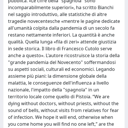
pubblica. «Le cifre della "spagnola" sono
incomparabilmente superiori», ha scritto Bianchi
nel saggio introduttivo, alle statistiche di altre
tragedie novecentesche «mentre le pagine dedicate
all'umanità colpita dalla pandemia di un secolo fa
restano nettamente inferiori. La quantità è anche
qualità. Quella lunga «fila di zeri» attende giustizia
in sede storica. Il libro di Francesco Cutolo serve
anche a questo». L'autore ricostruisce la storia della
"grande pandemia del Novecento" soffermandosi
su aspetti sociali, culturali ed economici. Legando
assieme più piani: la dimensione globale della
malattia, le conseguenze dell'influenza a livello
nazionale, l'impatto della "spagnola" in un
territorio locale come quello di Pistoia. “We are
dying without doctors, without priests, without the
sound of bells, without visits from relatives for fear
of infection. We hope it will end, otherwise when
you come home you will find no one left,” are the