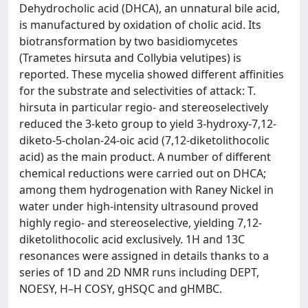
Dehydrocholic acid (DHCA), an unnatural bile acid,
is manufactured by oxidation of cholic acid. Its
biotransformation by two basidiomycetes
(Trametes hirsuta and Collybia velutipes) is
reported. These mycelia showed different affinities
for the substrate and selectivities of attack: T.
hirsuta in particular regio- and stereoselectively
reduced the 3-keto group to yield 3-hydroxy-7,12-
diketo-5-cholan-24-oic acid (7,12-diketolithocolic
acid) as the main product. A number of different
chemical reductions were carried out on DHCA;
among them hydrogenation with Raney Nickel in
water under high-intensity ultrasound proved
highly regio- and stereoselective, yielding 7,12-
diketolithocolic acid exclusively. 1H and 13C
resonances were assigned in details thanks to a
series of 1D and 2D NMR runs including DEPT,
NOESY, H–H COSY, gHSQC and gHMBC.