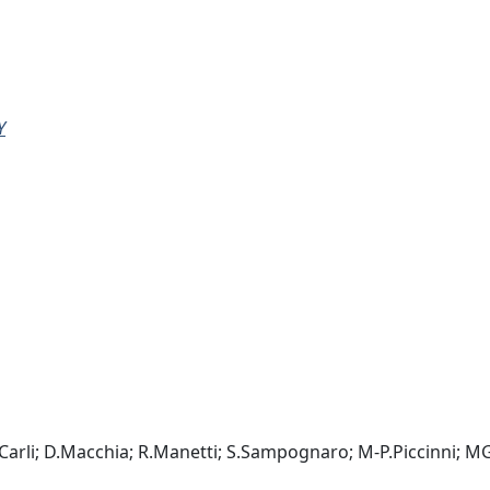
Y
arli; D.Macchia; R.Manetti; S.Sampognaro; M-P.Piccinni; MG