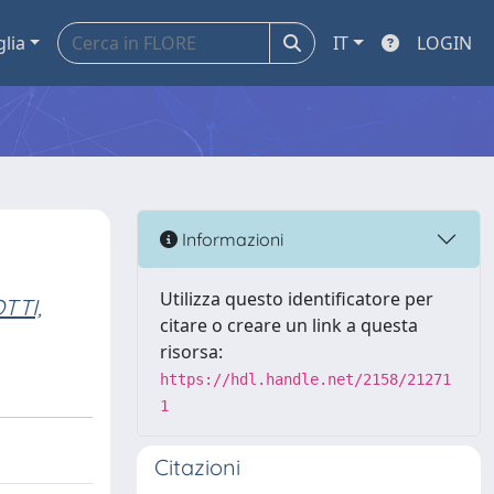
glia
IT
LOGIN
Informazioni
Utilizza questo identificatore per
TTI,
citare o creare un link a questa
risorsa:
https://hdl.handle.net/2158/21271
1
Citazioni