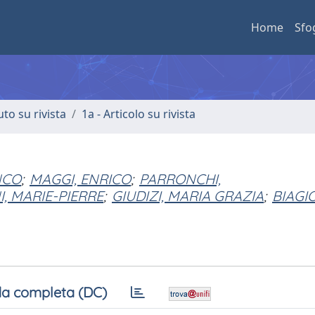
Home
Sfo
uto su rivista
1a - Articolo su rivista
NCO
;
MAGGI, ENRICO
;
PARRONCHI,
I, MARIE-PIERRE
;
GIUDIZI, MARIA GRAZIA
;
BIAGIO
a completa (DC)