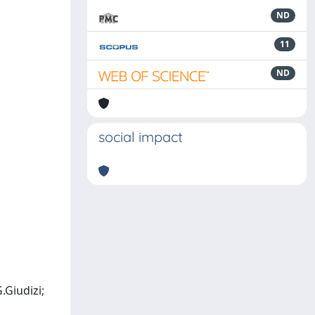
ND
11
ND
social impact
.Giudizi;