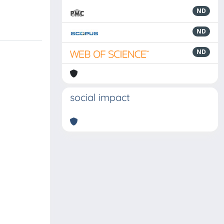
ND
ND
ND
social impact