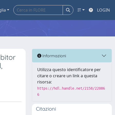
glia
IT
LOGIN
bitor
Informazioni
,
Utilizza questo identificatore per
citare o creare un link a questa
risorsa:
https://hdl.handle.net/2158/22086
6
Citazioni