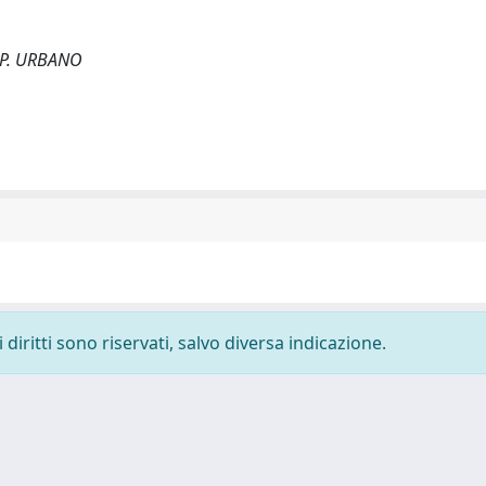
 P. URBANO
diritti sono riservati, salvo diversa indicazione.
-
Privacy