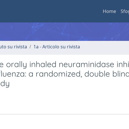
Home
Sfo
uto su rivista
1a - Articolo su rivista
he orally inhaled neuraminidase inhi
fluenza: a randomized, double blind
udy