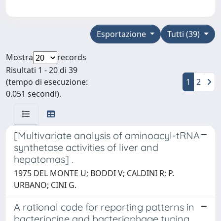
Esportazione
Tutti (39)
Mostra
records
Risultati 1 - 20 di 39
(tempo di esecuzione:
1
2
0.051 secondi).
[Multivariate analysis of aminoacyl-tRNA
synthetase activities of liver and
hepatomas] .
1975 DEL MONTE U; BODDI V; CALDINI R; P.
URBANO; CINI G.
A rational code for reporting patterns in
bacteriocine and bacteriophage typing.