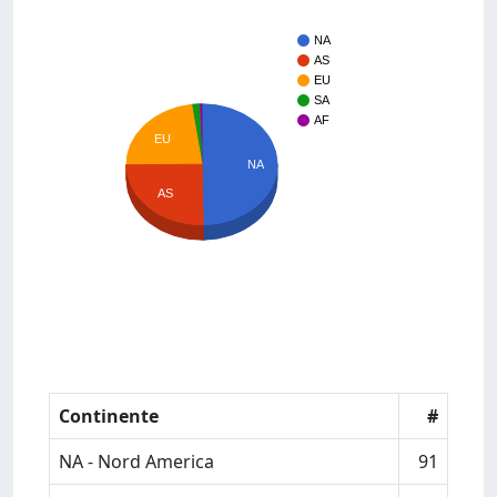
NA
AS
EU
SA
AF
EU
NA
AS
Continente
#
NA - Nord America
91