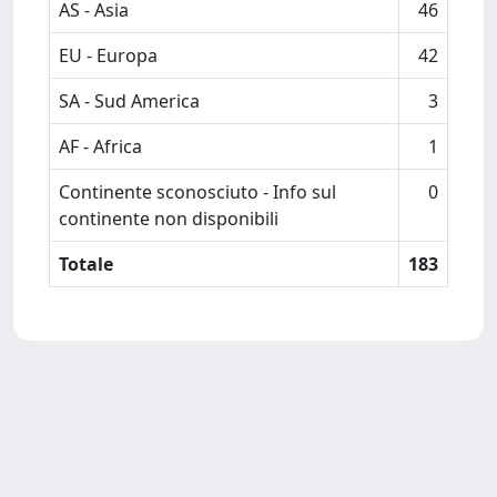
AS - Asia
46
EU - Europa
42
SA - Sud America
3
AF - Africa
1
Continente sconosciuto - Info sul
0
continente non disponibili
Totale
183
Powered by
IRIS
-
about IRIS
-
Utilizzo dei cookie
-
Privacy
Copyright © 2026