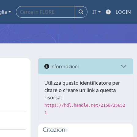
glia
IT
LOGIN
Informazioni
Utilizza questo identificatore per
citare o creare un link a questa
risorsa:
https://hdl.handle.net/2158/25652
1
Citazioni