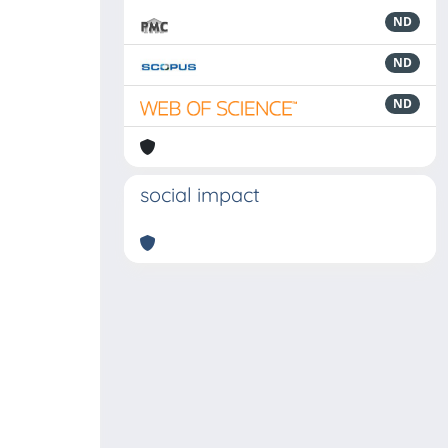
ND
ND
ND
social impact