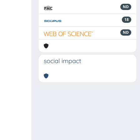
ND
18
ND
social impact