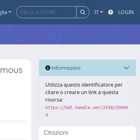
glia
IT
LOGIN
uamous
Informazioni
Utilizza questo identificatore per
citare o creare un link a questa
risorsa:
https://hdl.handle.net/2158/25694
4
Citazioni