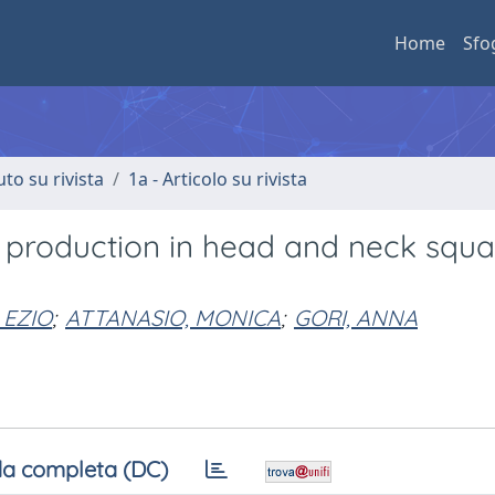
Home
Sfo
uto su rivista
1a - Articolo su rivista
r production in head and neck sq
 EZIO
;
ATTANASIO, MONICA
;
GORI, ANNA
a completa (DC)