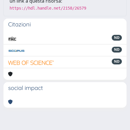
un link a questa risorsa:
https://hdl.handle.net/2158/26579
Citazioni
ND
ND
ND
social impact