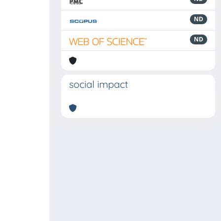
ND
ND
social impact