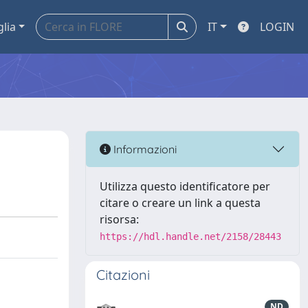
glia
IT
LOGIN
Informazioni
Utilizza questo identificatore per
citare o creare un link a questa
risorsa:
https://hdl.handle.net/2158/28443
Citazioni
ND