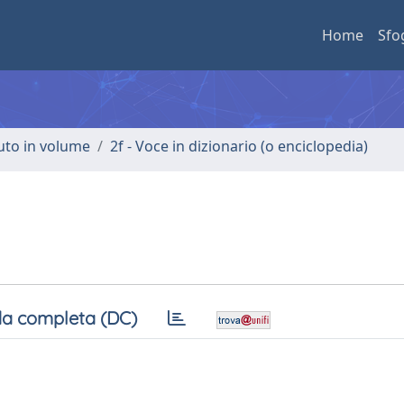
Home
Sfo
buto in volume
2f - Voce in dizionario (o enciclopedia)
a completa (DC)