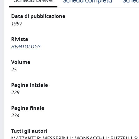
Scheda completa
Sched
Data di pubblicazione
1997
Rivista
HEPATOLOGY
Volume
25
Pagina iniziale
229
Pagina finale
234
Tutti gli autori
MAZZANTI R; MESSERINI L; MONSACCHI L; BUZZELLI G;