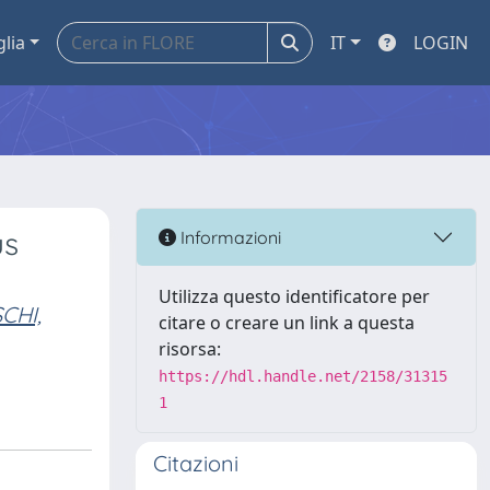
glia
IT
LOGIN
us
Informazioni
Utilizza questo identificatore per
CHI,
citare o creare un link a questa
risorsa:
https://hdl.handle.net/2158/31315
1
Citazioni