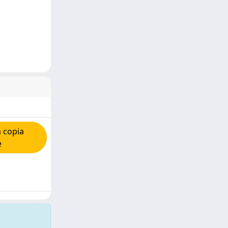
 copia
e