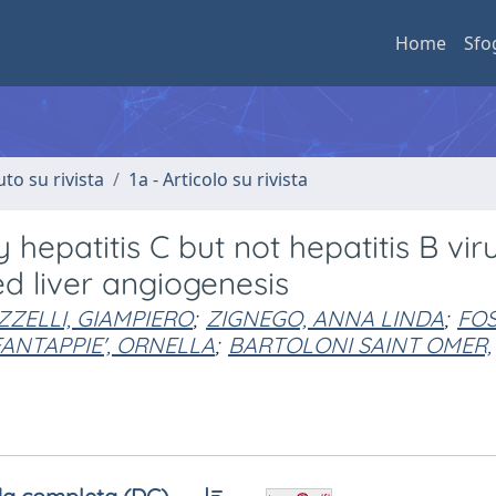
Home
Sfo
uto su rivista
1a - Articolo su rivista
 hepatitis C but not hepatitis B vir
ed liver angiogenesis
ZZELLI, GIAMPIERO
;
ZIGNEGO, ANNA LINDA
;
FOS
FANTAPPIE', ORNELLA
;
BARTOLONI SAINT OMER,