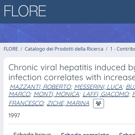
FLORE
Catalogo dei Prodotti della Ricerca
1 - Contrib
Chronic viral hepatitis induced by
infection correlates with increas
MAZZANTI, ROBERTO
;
MESSERINI, LUCA
;
BU
MARCO
;
MONTI, MONICA
;
LAFFI, GIACOMO
;
FRANCESCO
;
ZICHE, MARINA
1997
Scheda breve