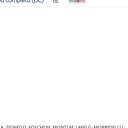
a completa (DC)
 A. ZIGNEGO; FOSCHI M; MONTI M; LAFFI G; MORBIDELLI L;