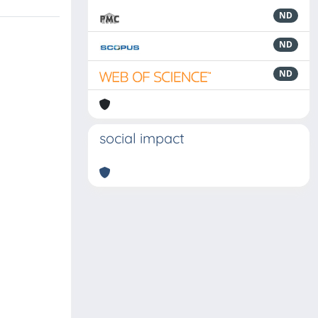
ND
ND
ND
social impact