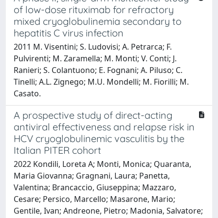
of low-dose rituximab for refractory
mixed cryoglobulinemia secondary to
hepatitis C virus infection
2011 M. Visentini; S. Ludovisi; A. Petrarca; F.
Pulvirenti; M. Zaramella; M. Monti; V. Conti; J.
Ranieri; S. Colantuono; E. Fognani; A. Piluso; C.
Tinelli; A.L. Zignego; M.U. Mondelli; M. Fiorilli; M.
Casato.
A prospective study of direct-acting
antiviral effectiveness and relapse risk in
HCV cryoglobulinemic vasculitis by the
Italian PITER cohort
2022 Kondili, Loreta A; Monti, Monica; Quaranta,
Maria Giovanna; Gragnani, Laura; Panetta,
Valentina; Brancaccio, Giuseppina; Mazzaro,
Cesare; Persico, Marcello; Masarone, Mario;
Gentile, Ivan; Andreone, Pietro; Madonia, Salvatore;