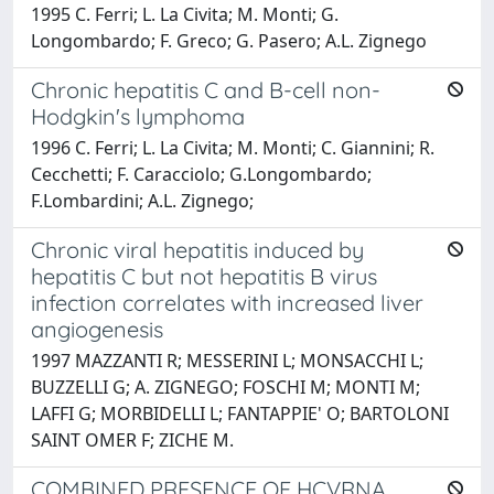
1995 C. Ferri; L. La Civita; M. Monti; G.
Longombardo; F. Greco; G. Pasero; A.L. Zignego
Chronic hepatitis C and B-cell non-
Hodgkin's lymphoma
1996 C. Ferri; L. La Civita; M. Monti; C. Giannini; R.
Cecchetti; F. Caracciolo; G.Longombardo;
F.Lombardini; A.L. Zignego;
Chronic viral hepatitis induced by
hepatitis C but not hepatitis B virus
infection correlates with increased liver
angiogenesis
1997 MAZZANTI R; MESSERINI L; MONSACCHI L;
BUZZELLI G; A. ZIGNEGO; FOSCHI M; MONTI M;
LAFFI G; MORBIDELLI L; FANTAPPIE' O; BARTOLONI
SAINT OMER F; ZICHE M.
COMBINED PRESENCE OF HCVRNA