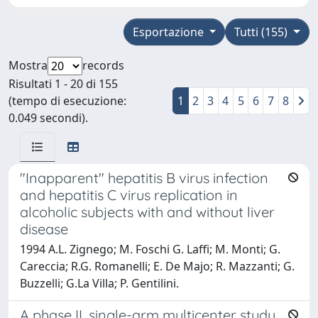
Esportazione
Tutti (155)
Mostra
records
Risultati 1 - 20 di 155
(tempo di esecuzione:
1
2
3
4
5
6
7
8
0.049 secondi).
"Inapparent" hepatitis B virus infection
and hepatitis C virus replication in
alcoholic subjects with and without liver
disease
1994 A.L. Zignego; M. Foschi G. Laffi; M. Monti; G.
Careccia; R.G. Romanelli; E. De Majo; R. Mazzanti; G.
Buzzelli; G.La Villa; P. Gentilini.
A phase II, single-arm multicenter study