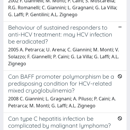
2002 F. Giannelli; M. Monti; P. Caini; S. Moscarella;
R.G. Romanelli; C. Giannini; L. Gragnani; G. La Villa;
G. Laffi; P. Gentilini; A.L. Zignego
Behaviour of sustained responders to
anti-HCV treatment: may HCV infection
be eradicated?
2005 A. Petrarca; U. Arena; C. Giannini; M. Monti; V.
Solazzo; F. Giannelli; P. Caini; G. La Villa; G. Laffi; A.L.
Zignego
Can BAFF promoter polymorphism be a
predisposing condition for HCV-related
mixed cryoglobulinemia?
2008 C. Giannini; L. Gragnani; A. Piluso; P. Caini; A.
Petrarca; M. Monti; G. Laffi; A.L. Zignego
Can type C hepatitis infection be
complicated by malignant lymphoma?