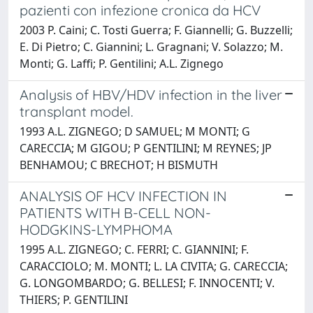
pazienti con infezione cronica da HCV
2003 P. Caini; C. Tosti Guerra; F. Giannelli; G. Buzzelli;
E. Di Pietro; C. Giannini; L. Gragnani; V. Solazzo; M.
Monti; G. Laffi; P. Gentilini; A.L. Zignego
Analysis of HBV/HDV infection in the liver
transplant model.
1993 A.L. ZIGNEGO; D SAMUEL; M MONTI; G
CARECCIA; M GIGOU; P GENTILINI; M REYNES; JP
BENHAMOU; C BRECHOT; H BISMUTH
ANALYSIS OF HCV INFECTION IN
PATIENTS WITH B-CELL NON-
HODGKINS-LYMPHOMA
1995 A.L. ZIGNEGO; C. FERRI; C. GIANNINI; F.
CARACCIOLO; M. MONTI; L. LA CIVITA; G. CARECCIA;
G. LONGOMBARDO; G. BELLESI; F. INNOCENTI; V.
THIERS; P. GENTILINI