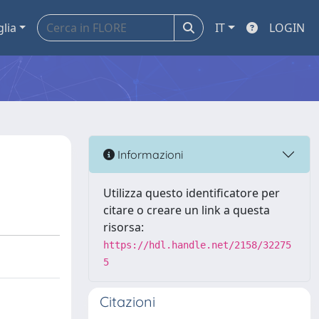
glia
IT
LOGIN
Informazioni
Utilizza questo identificatore per
citare o creare un link a questa
risorsa:
https://hdl.handle.net/2158/32275
5
Citazioni