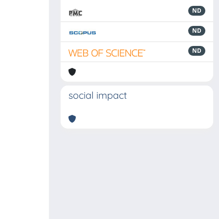
ND
ND
ND
social impact