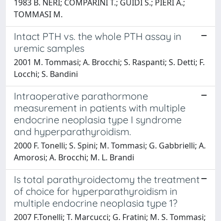
1983 B. NERI; COMPARINI T.; GUIDI S.; PIERI A.;
TOMMASI M.
Intact PTH vs. the whole PTH assay in
uremic samples
2001 M. Tommasi; A. Brocchi; S. Raspanti; S. Detti; F.
Locchi; S. Bandini
Intraoperative parathormone
measurement in patients with multiple
endocrine neoplasia type I syndrome
and hyperparathyroidism.
2000 F. Tonelli; S. Spini; M. Tommasi; G. Gabbrielli; A.
Amorosi; A. Brocchi; M. L. Brandi
Is total parathyroidectomy the treatment
of choice for hyperparathyroidism in
multiple endocrine neoplasia type 1?
2007 F.Tonelli; T. Marcucci; G. Fratini; M. S. Tommasi;