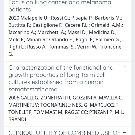
Focus on lung cancer and melanoma
patients
2020 Malapelle U.; Rossi G.; Pisapia P.; Barberis M.;
Buttitta F.; Castiglione F.; Cecere F.L.; Grimaldi A.M.;
Iaccarino A.; Marchetti A.; Massi D.; Medicina D.;
Mele F.; Minari R.; Orlando E.; Pagni F.; Palmieri G.;
Righi L.; Russo A.; Tommasi S.; Vermi W.; Troncone
G.
Characterization of the functional and
growth properties of long-term cell
cultures established from a human
somatostatinoma
2006 GALLI G; ZONEFRATI R; GOZZINI A; MAVILIA C;
MARTINETI V; TOGNARINI I; NESI G; MARCUCCI T;
TONELLI F; TOMMASI M; RAGGI CC; PINZANI P; M.L.
BRANDI
CLINICAL UTILITY OF COMBINED USE OF