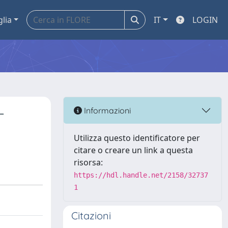
glia
IT
LOGIN
-
Informazioni
Utilizza questo identificatore per
citare o creare un link a questa
risorsa:
https://hdl.handle.net/2158/32737
1
Citazioni