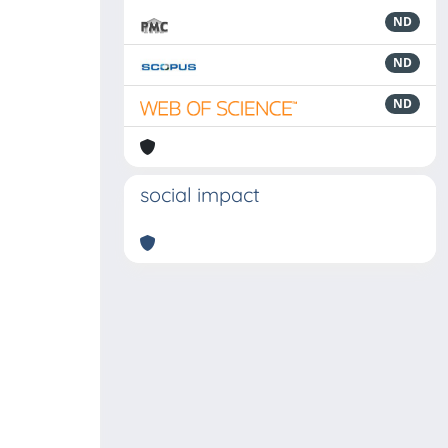
ND
ND
ND
social impact