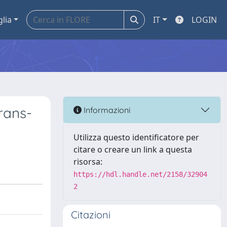
glia
IT
LOGIN
rans-
Informazioni
Utilizza questo identificatore per
citare o creare un link a questa
risorsa:
https://hdl.handle.net/2158/32904
2
Citazioni