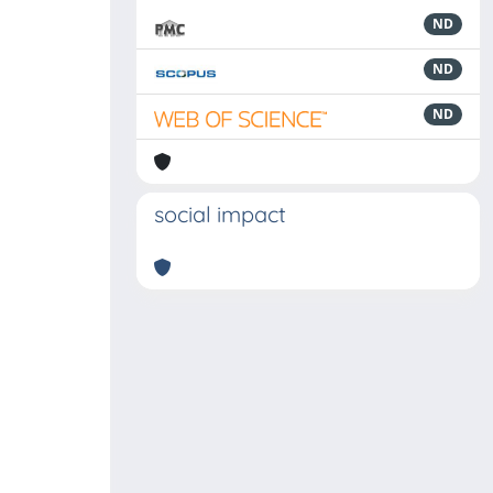
ND
ND
ND
social impact