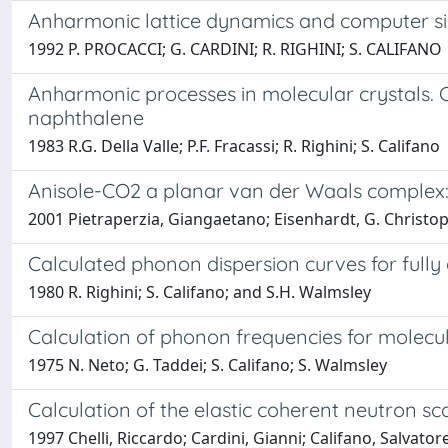
Anharmonic lattice dynamics and computer si
1992 P. PROCACCI; G. CARDINI; R. RIGHINI; S. CALIFANO
Anharmonic processes in molecular crystals. C
naphthalene
1983 R.G. Della Valle; P.F. Fracassi; R. Righini; S. Califano
Anisole-CO2 a planar van der Waals complex: 
2001 Pietraperzia, Giangaetano; Eisenhardt, G. Christophe
Calculated phonon dispersion curves for full
1980 R. Righini; S. Califano; and S.H. Walmsley
Calculation of phonon frequencies for molecul
1975 N. Neto; G. Taddei; S. Califano; S. Walmsley
Calculation of the elastic coherent neutron s
1997 Chelli, Riccardo; Cardini, Gianni; Califano, Salvator