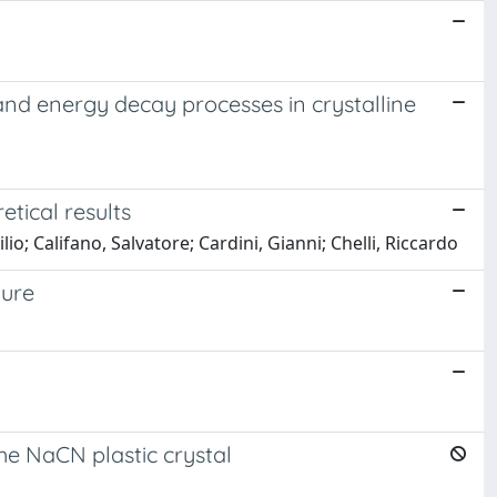
and energy decay processes in crystalline
tical results
o; Califano, Salvatore; Cardini, Gianni; Chelli, Riccardo
ture
he NaCN plastic crystal