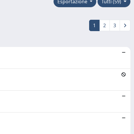
Esportazione
Tutti (59)
1
2
3