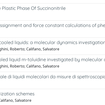
lastic Phase Of Succinonitrile
l assignment and force constant calculations of p
cooled liquids: a molecular dynamics investigation
ighini, Roberto; Califano, Salvatore
led liquid m-toluidine investigated by molecular
ighini, Roberto; Califano, Salvatore
nale di liquidi molecolari da misure di spettroscop
alization schemes
Califano, Salvatore