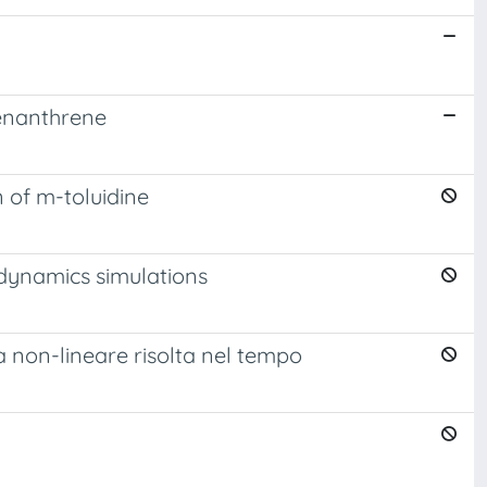
henanthrene
 of m-toluidine
 dynamics simulations
ia non-lineare risolta nel tempo