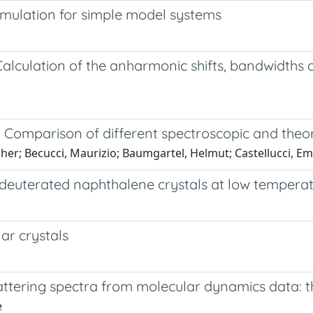
mulation for simple model systems
alculation of the anharmonic shifts, bandwidths 
Comparison of different spectroscopic and theore
r; Becucci, Maurizio; Baumgartel, Helmut; Castellucci, Emili
y deuterated naphthalene crystals at low tempera
ar crystals
cattering spectra from molecular dynamics data: t
e