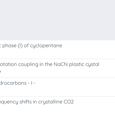
c phase (I) of cyclopentane
otation coupling in the NaCN plastic cystal
e
drocarbons - I -
uency shifts in crystalline CO2