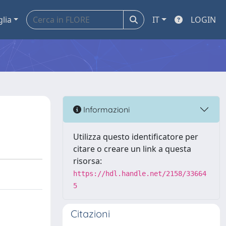
glia
IT
LOGIN
Informazioni
Utilizza questo identificatore per
citare o creare un link a questa
risorsa:
https://hdl.handle.net/2158/33664
5
Citazioni