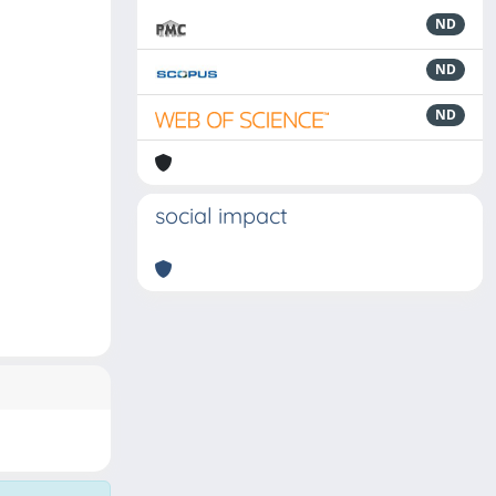
ND
ND
ND
social impact