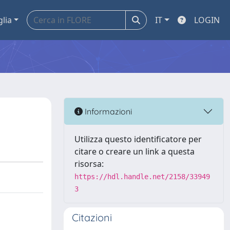
glia
IT
LOGIN
Informazioni
Utilizza questo identificatore per
citare o creare un link a questa
risorsa:
https://hdl.handle.net/2158/33949
3
Citazioni