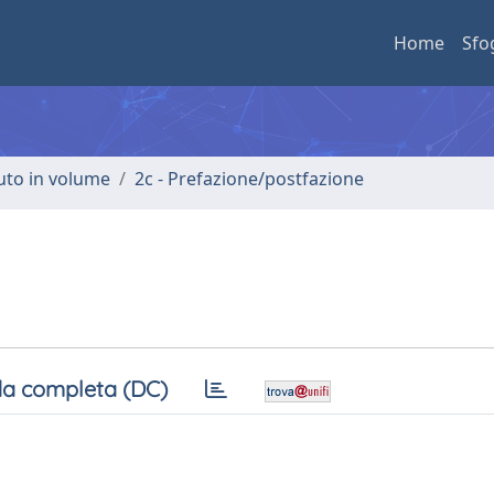
Home
Sfo
buto in volume
2c - Prefazione/postfazione
a completa (DC)