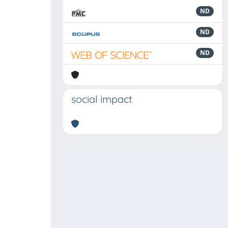
ND
ND
ND
social impact