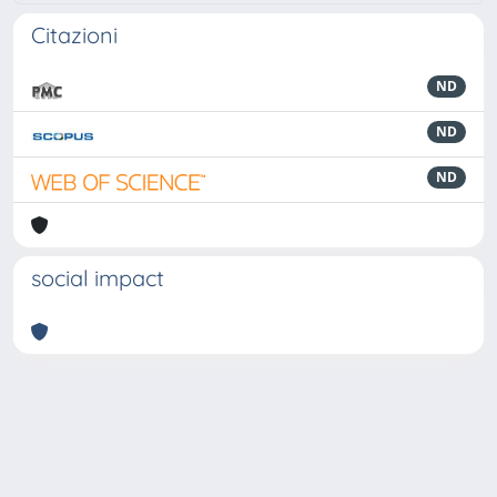
Citazioni
ND
ND
ND
social impact
Powered by
IRIS
-
about IRIS
-
Utilizzo dei cookie
-
Privacy
Copyright © 2026