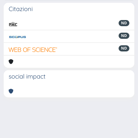
Citazioni
ND
ND
ND
social impact
Powered by
IRIS
-
about IRIS
-
Utilizzo dei cookie
-
Privacy
Copyright © 2026