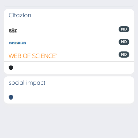
Citazioni
ND
ND
ND
social impact
Powered by
IRIS
-
about IRIS
-