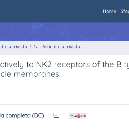
Home
Sfo
uto su rivista
1a - Articolo su rivista
ctively to NK2 receptors of the B t
uscle membranes.
a completa (DC)