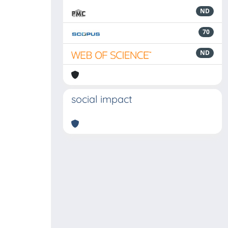
ND
70
ND
social impact