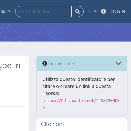
glia
IT
LOGIN
ype in
Informazioni
Utilizza questo identificatore per
citare o creare un link a questa
risorsa:
https://hdl.handle.net/2158/36903
9
Citazioni