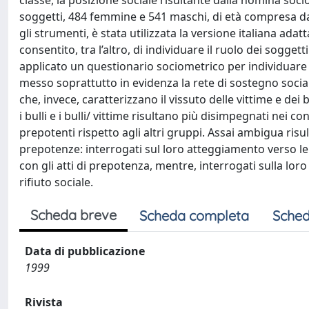
classe, la posizione sociale risultante dalla nomina soc
soggetti, 484 femmine e 541 maschi, di età compresa da
gli strumenti, è stata utilizzata la versione italiana ad
consentito, tra l’altro, di individuare il ruolo dei soggetti
applicato un questionario sociometrico per individuare l
messo soprattutto in evidenza la rete di sostegno sociale
che, invece, caratterizzano il vissuto delle vittime e dei
i bulli e i bulli/ vittime risultano più disimpegnati ne
prepotenti rispetto agli altri gruppi. Assai ambigua risult
prepotenze: interrogati sul loro atteggiamento verso le
con gli atti di prepotenza, mentre, interrogati sulla lor
rifiuto sociale.
Scheda breve
Scheda completa
Sched
Data di pubblicazione
1999
Rivista