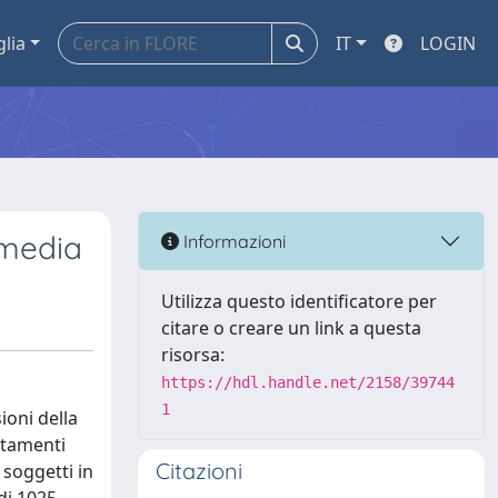
glia
IT
LOGIN
 media
Informazioni
Utilizza questo identificatore per
citare o creare un link a questa
risorsa:
https://hdl.handle.net/2158/39744
1
ioni della
ortamenti
Citazioni
 soggetti in