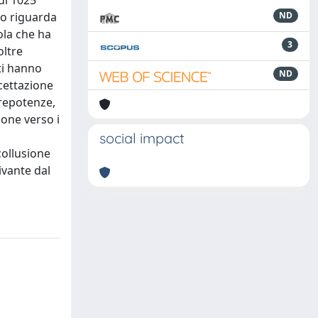
di 1025
to riguarda
ND
ola che ha
3
oltre
ti hanno
ND
ccettazione
prepotenze,
ione verso i
social impact
collusione
ivante dal