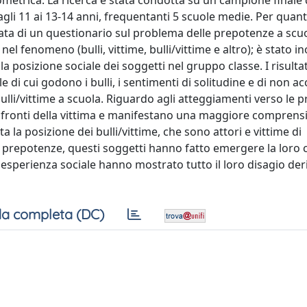
iometrica. La ricerca è stata condotta su un campione finale 
gli 11 ai 13-14 anni, frequentanti 5 scuole medie. Per quan
attata di un questionario sul problema delle prepotenze a scu
 nel fenomeno (bulli, vittime, bulli/vittime e altro); è stato in
a posizione sociale dei soggetti nel gruppo classe. I risulta
 di cui godono i bulli, i sentimenti di solitudine e di non a
 bulli/vittime a scuola. Riguardo agli atteggiamenti verso le 
i confronti della vittima e manifestano una maggiore comprens
a la posizione dei bulli/vittime, che sono attori e vittime di
 prepotenze, questi soggetti hanno fatto emergere la loro 
o esperienza sociale hanno mostrato tutto il loro disagio der
a completa (DC)