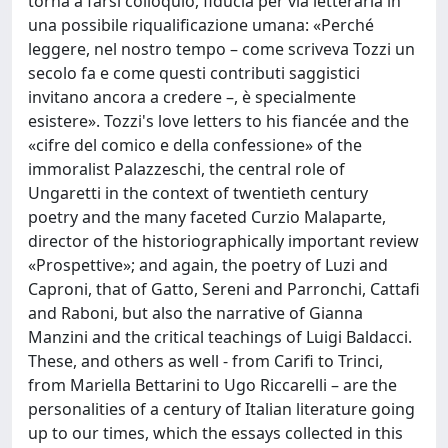
torna a farsi colloquio, fiducia per via letteraria in
una possibile riqualificazione umana: «Perché
leggere, nel nostro tempo – come scriveva Tozzi un
secolo fa e come questi contributi saggistici
invitano ancora a credere –, è specialmente
esistere». Tozzi's love letters to his fiancée and the
«cifre del comico e della confessione» of the
immoralist Palazzeschi, the central role of
Ungaretti in the context of twentieth century
poetry and the many faceted Curzio Malaparte,
director of the historiographically important review
«Prospettive»; and again, the poetry of Luzi and
Caproni, that of Gatto, Sereni and Parronchi, Cattafi
and Raboni, but also the narrative of Gianna
Manzini and the critical teachings of Luigi Baldacci.
These, and others as well - from Carifi to Trinci,
from Mariella Bettarini to Ugo Riccarelli – are the
personalities of a century of Italian literature going
up to our times, which the essays collected in this